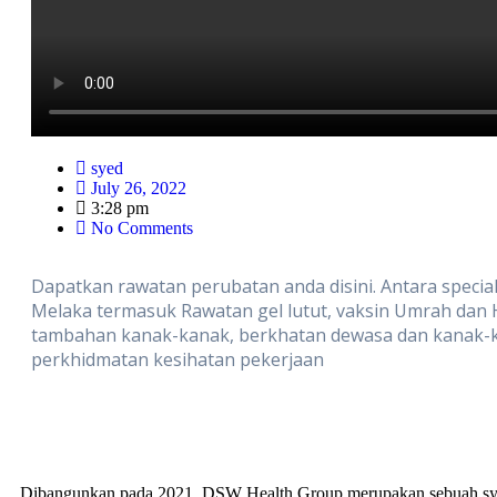
syed
July 26, 2022
3:28 pm
No Comments
Dapatkan rawatan perubatan anda disini. Antara speciali
Melaka termasuk Rawatan gel lutut, vaksin Umrah dan H
tambahan kanak-kanak, berkhatan dewasa dan kanak-k
perkhidmatan kesihatan pekerjaan
Dibangunkan pada 2021, DSW Health Group merupakan sebuah sya