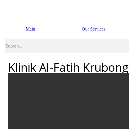
Main
Our Services
Klinik Al-Fatih Krubong