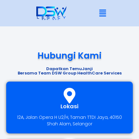
Hubungi Kami
Dapatkan TemuJanji
Bersama Team DSW Group HealthCare Services
Lokasi
12A, Jalan Opera H U2/H, Taman TTDI Jaya, 40150
Shah Alam, Selangor