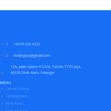
+6019-529 4323
dswlegacy@gmail.com
12A, Jalan Opera H U2/H, Taman TTDI Jaya,
40150 Shah Alam, Selangor
MENU
Laman Utama
Tentang Kami
Klinik Kami
Hubungi Kami