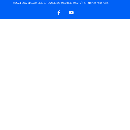
© 2024 DSW LEGACY SDN BHD 202101036682 (1436982-V). All rights reserved.